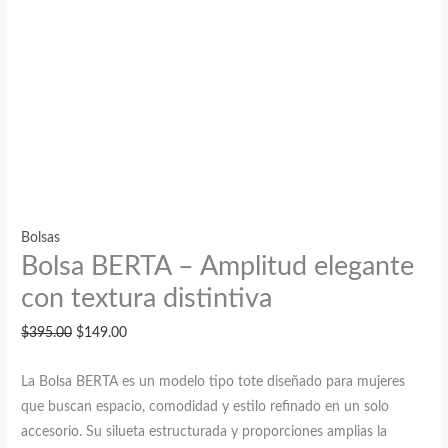
Bolsas
Bolsa BERTA – Amplitud elegante
con textura distintiva
El
El
$
395.00
$
149.00
precio
precio
La Bolsa BERTA es un modelo tipo tote diseñado para mujeres
original
actual
que buscan espacio, comodidad y estilo refinado en un solo
era:
es:
accesorio. Su silueta estructurada y proporciones amplias la
$395.00.
$149.00.