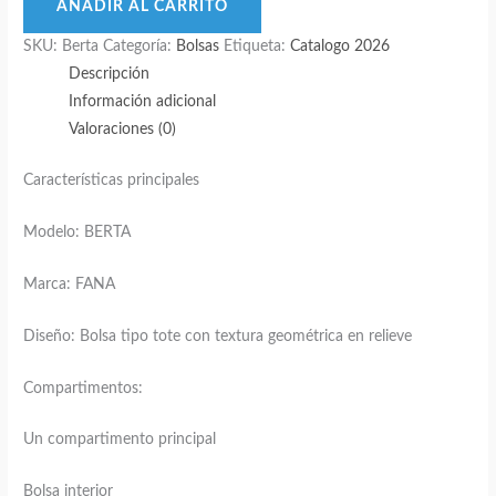
–
AÑADIR AL CARRITO
Amplitud
SKU:
Berta
Categoría:
Bolsas
Etiqueta:
Catalogo 2026
elegante
Descripción
con
Información adicional
textura
Valoraciones (0)
distintiva
cantidad
Características principales
Modelo: BERTA
Marca: FANA
Diseño: Bolsa tipo tote con textura geométrica en relieve
Compartimentos:
Un compartimento principal
Bolsa interior