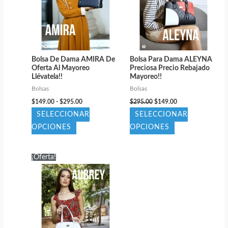
Bolsa De Dama AMIRA De
Bolsa Para Dama ALEYNA
Oferta Al Mayoreo
Preciosa Precio Rebajado
Llévatela!!
Mayoreo!!
Bolsas
Bolsas
Rango
El
El
$
149.00
-
$
295.00
$
295.00
$
149.00
de
precio
precio
SELECCIONAR
SELECCIONAR
precios:
original
actual
desde
era:
es:
Este
Este
OPCIONES
OPCIONES
$149.00
$295.00.
$149.00.
producto
producto
hasta
$295.00
tiene
tiene
¡Oferta!
múltiples
múltiples
variantes.
variantes.
Las
Las
opciones
opciones
se
se