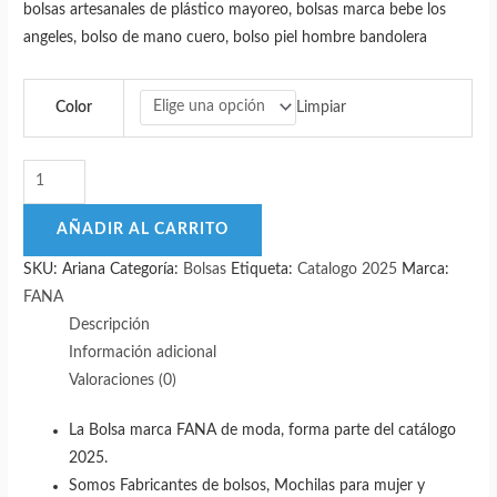
bolsas artesanales de plástico mayoreo, bolsas marca bebe los
era:
es:
angeles, bolso de mano cuero, bolso piel hombre bandolera
$295.00.
$149.00.
Limpiar
Color
Bolsa
De
Dama
AÑADIR AL CARRITO
ARIANA
SKU:
Ariana
Categoría:
Bolsas
Etiqueta:
Catalogo 2025
Marca:
Linda
FANA
Al
Descripción
Mayoreo
Información adicional
Oportunidad!!
Valoraciones (0)
cantidad
La Bolsa marca FANA de moda, forma parte del catálogo
2025.
Somos Fabricantes de bolsos, Mochilas para mujer y