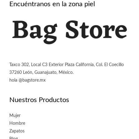
Encuéntranos en la zona piel
la
página
de
producto
Taxco 302, Local C3 Exterior Plaza California, Col. El Coecillo
37260 León, Guanajuato, México.
hola @bagstore.mx
Nuestros Productos
Mujer
Hombre
Zapatos