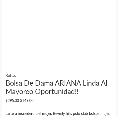
Bolsas
Bolsa De Dama ARIANA Linda Al
Mayoreo Oportunidad!!
El
El
$
295.00
$
149.00
precio
precio
cartera monedero piel mujer, Beverly hills polo club bolsos mujer,
original
actual