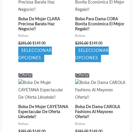
opciones
Las
se
opciones
pueden
Bolsa De Mujer CLARA
Bolsa Para Dama CORA
se
elegir
Preciosa Barata Haz
Bonita Económica El Mejor
pueden
Negocio!!
Regalo!!
en
elegir
Bolsas
Bolsas
la
El
El
El
El
en
$
295.00
$
149.00
$
295.00
$
149.00
página
precio
precio
precio
precio
SELECCIONAR
SELECCIONAR
la
original
actual
original
actual
de
era:
es:
era:
es:
Este
Este
OPCIONES
OPCIONES
página
producto
$295.00.
$149.00.
$295.00.
$149.00.
producto
producto
de
tiene
tiene
producto
¡Oferta!
¡Oferta!
múltiples
múltiples
variantes.
variantes.
Las
Las
opciones
opciones
Bolsa De Mujer CAYETANA
Bolsa De Dama CAROLA
se
se
Espectacular De Oferta
Fashions Al Mayoreo
pueden
pueden
Llévatela!!
Oferta!!
elegir
elegir
Bolsas
Bolsas
El
El
El
El
en
en
$
295.00
$
149.00
$
295.00
$
149.00