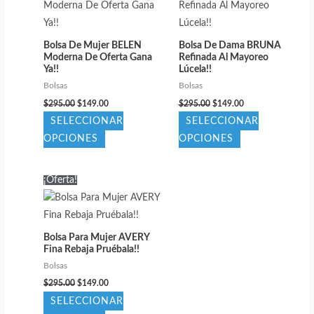
Las
Las
opciones
opciones
se
Bolsa De Mujer BELEN
Bolsa De Dama BRUNA
se
pueden
Moderna De Oferta Gana
Refinada Al Mayoreo
pueden
Ya!!
Lúcela!!
elegir
elegir
Bolsas
Bolsas
en
El
El
El
El
en
$
295.00
$
149.00
$
295.00
$
149.00
la
precio
precio
precio
precio
SELECCIONAR
SELECCIONAR
la
original
actual
original
actual
página
era:
es:
era:
es:
Este
Este
OPCIONES
OPCIONES
página
de
$295.00.
$149.00.
$295.00.
$149.00.
producto
producto
de
producto
tiene
tiene
producto
¡Oferta!
múltiples
múltiples
variantes.
variantes.
Las
Las
Bolsa Para Mujer AVERY
opciones
opciones
Fina Rebaja Pruébala!!
se
se
Bolsas
pueden
pueden
El
El
$
295.00
$
149.00
precio
precio
elegir
elegir
SELECCIONAR
original
actual
en
en
era:
es: