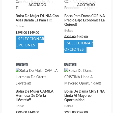
AGOTADO
AGOTADO
Las
Las
opciones
opciones
Bolsa De Mujer DUNIA Con
Bolsa Para Dama CORINA
se
se
Asas Barata Es Para Ti!!
Precio Bajo Económica La
pueden
pueden
Quiero!!
Bolsas
elegir
elegir
Bolsas
El
El
$
295.00
$
149.00
precio
precio
El
El
en
en
$
295.00
$
149.00
SELECCIONAR
original
actual
precio
precio
SELECCIONAR
la
la
era:
es:
original
actual
Este
OPCIONES
$295.00.
$149.00.
era:
es:
Este
OPCIONES
página
página
producto
$295.00.
$149.00.
producto
de
de
tiene
tiene
producto
producto
múltiples
¡Oferta!
¡Oferta!
múltiples
variantes.
variantes.
Las
Las
opciones
opciones
se
Bolsa De Mujer CAMILA
Bolsa De Dama CRISTINA
se
pueden
Hermosa De Oferta
Linda Al Mayoreo
pueden
Llévatela!!
Oportunidad!!
elegir
elegir
Bolsas
Bolsas
en
El
El
El
El
en
$
295.00
$
149.00
$
295.00
$
149.00