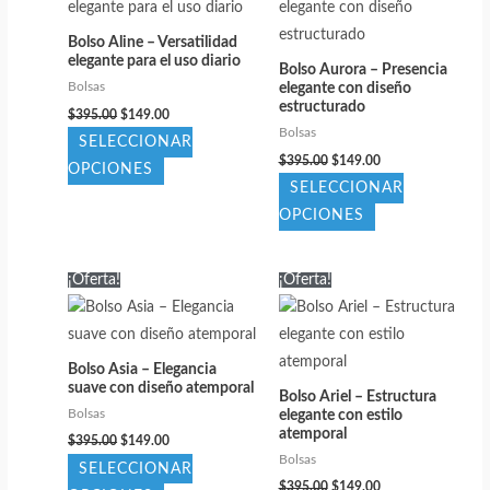
Las
Las
Bolso Aline – Versatilidad
opciones
opciones
elegante para el uso diario
Bolso Aurora – Presencia
se
se
Bolsas
elegante con diseño
pueden
pueden
estructurado
El
El
$
395.00
$
149.00
precio
precio
elegir
elegir
Bolsas
SELECCIONAR
original
actual
El
El
en
en
$
395.00
$
149.00
era:
es:
Este
OPCIONES
precio
precio
$395.00.
$149.00.
SELECCIONAR
la
la
original
actual
producto
era:
es:
Este
OPCIONES
página
página
tiene
$395.00.
$149.00.
producto
de
de
múltiples
tiene
producto
producto
variantes.
¡Oferta!
¡Oferta!
múltiples
Las
variantes.
opciones
Las
se
Bolso Asia – Elegancia
opciones
pueden
suave con diseño atemporal
Bolso Ariel – Estructura
se
elegir
Bolsas
elegante con estilo
pueden
atemporal
El
El
en
$
395.00
$
149.00
precio
precio
elegir
Bolsas
SELECCIONAR
la
original
actual
El
El
en
$
395.00
$
149.00
era:
es: