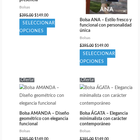
presencia
elegir
elegir
Bolsas
El
El
en
en
$
395.00
$
149.00
precio
precio
Bolsa ANA – Estilo fresco y
SELECCIONAR
la
la
original
actual
funcional con personalidad
era:
es:
única
Este
OPCIONES
página
página
$395.00.
$149.00.
Bolsas
producto
de
de
El
El
$
395.00
$
149.00
tiene
producto
producto
precio
precio
SELECCIONAR
múltiples
original
actual
era:
es:
Este
OPCIONES
variantes.
$395.00.
$149.00.
producto
Las
tiene
opciones
¡Oferta!
¡Oferta!
múltiples
se
variantes.
pueden
Las
elegir
opciones
en
Bolsa AMANDA – Diseño
Bolsa ÁGATA – Elegancia
se
la
geométrico con elegancia
minimalista con carácter
pueden
funcional
contemporáneo
página
elegir
Bolsas
Bolsas
de
El
El
El
El
en
$
395.00
$
149.00
$
395.00
$
149.00
producto