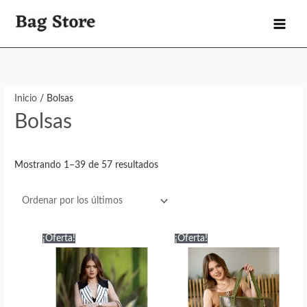
Ir
al
contenido
Inicio
/ Bolsas
Bolsas
Ordenado
Mostrando 1–39 de 57 resultados
por
los
últimos
¡Oferta!
¡Oferta!