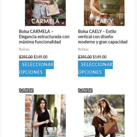
Bolsa CARMELA –
Bolsa CAELY – Estilo
Elegancia estructurada con
vertical con diseño
máxima funcionalidad
moderno y gran capacidad
Bolsas
Bolsas
El
El
El
El
$
395.00
$
149.00
$
395.00
$
149.00
precio
precio
precio
precio
SELECCIONAR
SELECCIONAR
original
actual
original
actual
era:
es:
era:
es:
Este
Este
OPCIONES
OPCIONES
$395.00.
$149.00.
$395.00.
$149.00.
producto
producto
tiene
tiene
¡Oferta!
¡Oferta!
múltiples
múltiples
variantes.
variantes.
Las
Las
opciones
opciones
se
se
pueden
pueden