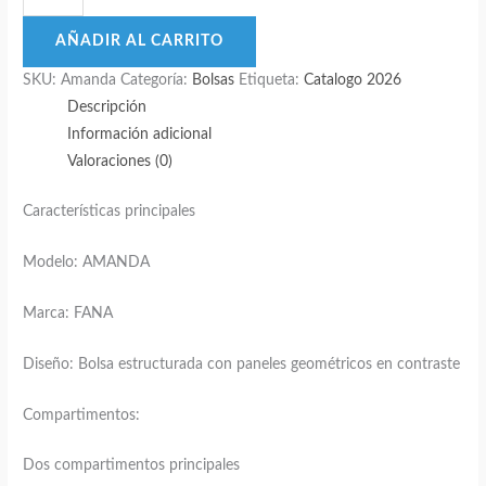
AMANDA
–
AÑADIR AL CARRITO
Diseño
SKU:
Amanda
Categoría:
Bolsas
Etiqueta:
Catalogo 2026
geométrico
Descripción
con
Información adicional
elegancia
Valoraciones (0)
funcional
cantidad
Características principales
Modelo: AMANDA
Marca: FANA
Diseño: Bolsa estructurada con paneles geométricos en contraste
Compartimentos:
Dos compartimentos principales