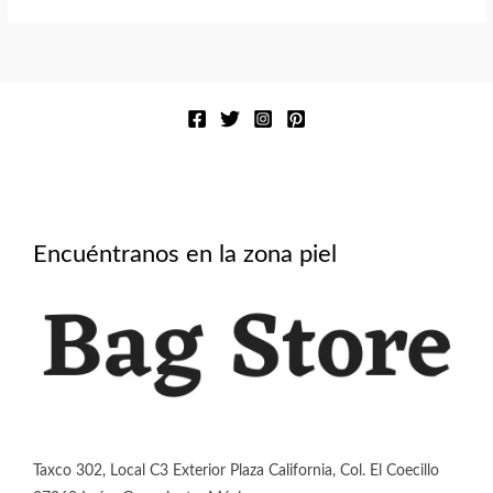
múltiples
variantes.
Las
opciones
se
pueden
elegir
en
la
Encuéntranos en la zona piel
página
de
producto
Taxco 302, Local C3 Exterior Plaza California, Col. El Coecillo