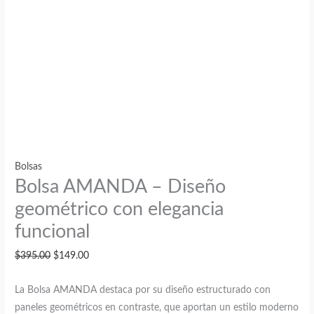
Bolsas
Bolsa AMANDA – Diseño
geométrico con elegancia
funcional
El
El
$
395.00
$
149.00
precio
precio
La Bolsa AMANDA destaca por su diseño estructurado con
original
actual
paneles geométricos en contraste, que aportan un estilo moderno
era:
es: