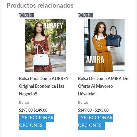
Productos relacionados
¡Oferta!
¡Oferta!
Bolsa Para Dama AUBREY
Bolsa De Dama AMIRA De
Original Económica Haz
Oferta Al Mayoreo
Negocio!!
Llévatela!!
Bolsas
Bolsas
El
El
Rango
$
295.00
$
149.00
$
149.00
-
$
295.00
precio
precio
de
SELECCIONAR
SELECCIONAR
original
actual
precios:
era:
es:
desde
Este
Este
OPCIONES
OPCIONES
$295.00.
$149.00.
$149.00
producto
producto
hasta