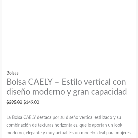
Bolsas
Bolsa CAELY – Estilo vertical con
diseño moderno y gran capacidad
El
El
$
395.00
$
149.00
precio
precio
La Bolsa CAELY destaca por su diseño vertical estilizado y su
original
actual
combinación de texturas horizontales, que le aportan un look
era:
es:
moderno, elegante y muy actual. Es un modelo ideal para mujeres
$395.00.
$149.00.