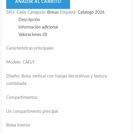
–
AÑADIR AL CARRITO
Estilo
SKU:
Caely
Categoría:
Bolsas
Etiqueta:
Catalogo 2026
vertical
Descripción
con
Información adicional
diseño
Valoraciones (0)
moderno
y
Características principales
gran
capacidad
Modelo: CAELY
cantidad
Diseño: Bolsa vertical con franjas decorativas y textura
combinada
Compartimentos:
Un compartimento principal
Bolsa interior