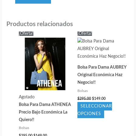
Productos relacionados
¡Oferta!
¡Oferta!
Bolsa Para Dama AUBREY
Original Económica Haz
Negocio!!
Bolsas
Agotado
El
El
$
295.00
$
149.00
precio
precio
Bolsa Para Dama ATHENEA
SELECCIONAR
original
actual
era:
es:
Precio Bajo Económica La
Este
OPCIONES
$295.00.
$149.00.
Quiero!!
producto
Bolsas
tiene
El
El
$
295.00
$
149.00