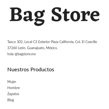
de
producto
Taxco 302, Local C3 Exterior Plaza California, Col. El Coecillo
37260 León, Guanajuato, México.
hola @bagstore.mx
Nuestros Productos
Mujer
Hombre
Zapatos
Blog