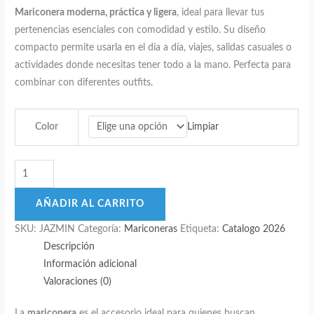
Mariconera moderna, práctica y ligera
, ideal para llevar tus
original
actual
pertenencias esenciales con comodidad y estilo. Su diseño
era:
es:
compacto permite usarla en el día a día, viajes, salidas casuales o
$199.00.
$89.00.
actividades donde necesitas tener todo a la mano. Perfecta para
combinar con diferentes outfits.
Limpiar
Color
Mariconera
JAZMIN
–
AÑADIR AL CARRITO
Elegancia
SKU:
JAZMIN
Categoría:
Mariconeras
Etiqueta:
Catalogo 2026
Compacta
Descripción
para
Información adicional
Cada
Valoraciones (0)
Momento
cantidad
La
mariconera
es el accesorio ideal para quienes buscan