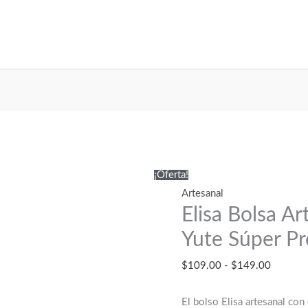
¡Oferta!
Artesanal
Elisa Bolsa A
Yute Súper Pr
Rango
$
109.00
-
$
149.00
de
precios:
El bolso Elisa artesanal con