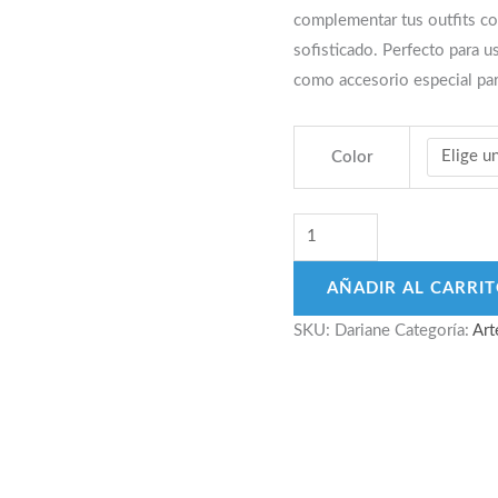
era:
es:
complementar tus outfits co
$395.00.
$149.00.
sofisticado. Perfecto para u
como accesorio especial para
Color
Dariane
Bolsa
Artesanal
AÑADIR AL CARRI
Mexicana
SKU:
Dariane
Categoría:
Art
de
Yute
con
Estilo
cantidad