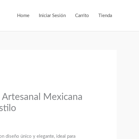
original
actual
era:
es:
Home
Iniciar Sesión
Carrito
Tienda
$395.00.
$149.00.
 Artesanal Mexicana
tilo
on diseño único y elegante, ideal para