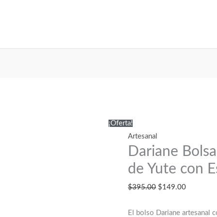
¡Oferta!
Artesanal
Dariane Bolsa
de Yute con Es
El
El
$
395.00
$
149.00
precio
precio
original
actual
El bolso Dariane artesanal c